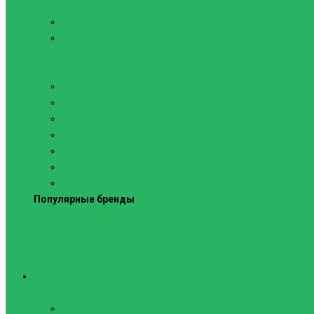
Силовые тренажеры
Скамьи и стойки
Фитнес-станции
Вибрационные платформы
Кардиотренажеры
Беговые дорожки
Велотренажеры
Аксессуары для беговых дорожек
Гребные тренажеры
Орбитреки
Спинбайки
Степперы
Популярные бренды
Спортивное оборудование
Навесное оборудование для шведских стенок
Веревочные лестницы