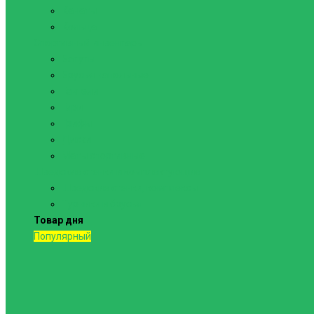
Канаты
Кольца
Спортивный инвентарь
Батуты
Брусья напольные
Гантели
Гири
Грифы
Диски
Маты спортивные
Шведские стенки и комплектующие
Шведские стенки, комплексы
Турники и брусья
Товар дня
Популярный