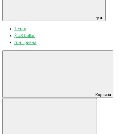
грн.
€ Euro
$ US Dollar
грн. Гривна
Корзина