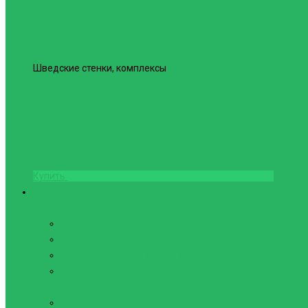
Шведские стенки, комплексы
Шведская стенка Юнайтед №6
Купить
Фитнес и Бодибилдинг
Бодибилдинг
Перчатки для зала
Аксессуары для Бодибилдинга
Компрессионные пояса с утяжкой
Пояса для тяжелой атлетики
Гимнастика
Булава, кольца гимнастические