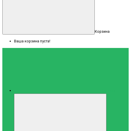
Корзина
Ваша корзина пуста!
Каталог