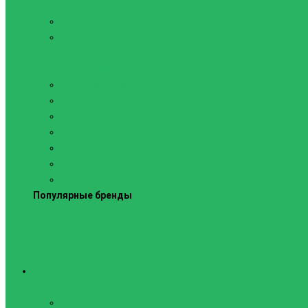
Силовые тренажеры
Скамьи и стойки
Фитнес-станции
Вибрационные платформы
Кардиотренажеры
Беговые дорожки
Велотренажеры
Аксессуары для беговых дорожек
Гребные тренажеры
Орбитреки
Спинбайки
Степперы
Популярные бренды
Спортивное оборудование
Навесное оборудование для шведских стенок
Веревочные лестницы