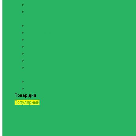
Канаты
Кольца
Спортивный инвентарь
Батуты
Брусья напольные
Гантели
Гири
Грифы
Диски
Маты спортивные
Шведские стенки и комплектующие
Шведские стенки, комплексы
Турники и брусья
Товар дня
Популярный