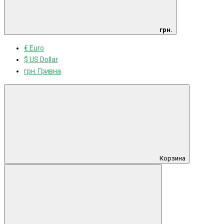
грн.
€ Euro
$ US Dollar
грн. Гривна
Корзина