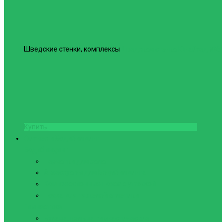
Шведские стенки, комплексы
Шведская стенка Юнайтед №6
Купить
Фитнес и Бодибилдинг
Бодибилдинг
Перчатки для зала
Аксессуары для Бодибилдинга
Компрессионные пояса с утяжкой
Пояса для тяжелой атлетики
Гимнастика
Булава, кольца гимнастические