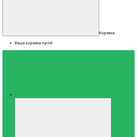
Корзина
Ваша корзина пуста!
Каталог