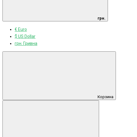
грн.
€ Euro
$ US Dollar
грн. Гривна
Корзина