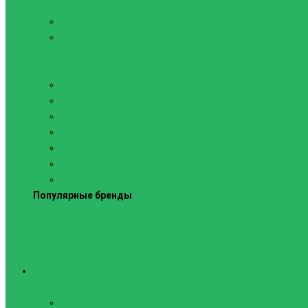
Силовые тренажеры
Скамьи и стойки
Фитнес-станции
Вибрационные платформы
Кардиотренажеры
Беговые дорожки
Велотренажеры
Аксессуары для беговых дорожек
Гребные тренажеры
Орбитреки
Спинбайки
Степперы
Популярные бренды
Спортивное оборудование
Навесное оборудование для шведских стенок
Веревочные лестницы