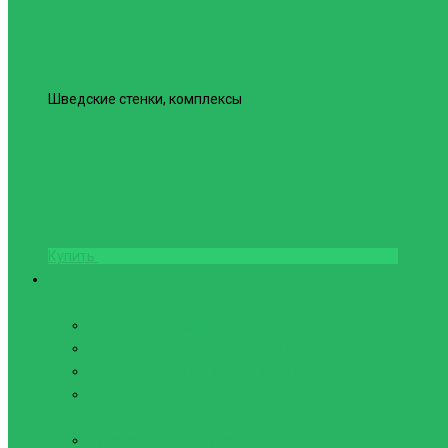
Шведские стенки, комплексы
Шведская стенка Юнайтед №6
Купить
Фитнес и Бодибилдинг
Бодибилдинг
Перчатки для зала
Аксессуары для Бодибилдинга
Компрессионные пояса с утяжкой
Пояса для тяжелой атлетики
Гимнастика
Булава, кольца гимнастические