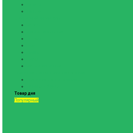
Канаты
Кольца
Спортивный инвентарь
Батуты
Брусья напольные
Гантели
Гири
Грифы
Диски
Маты спортивные
Шведские стенки и комплектующие
Шведские стенки, комплексы
Турники и брусья
Товар дня
Популярный