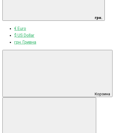
грн.
€ Euro
$ US Dollar
грн. Гривна
Корзина