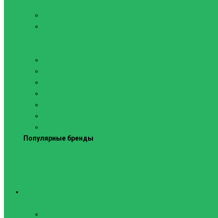
Силовые тренажеры
Скамьи и стойки
Фитнес-станции
Вибрационные платформы
Кардиотренажеры
Беговые дорожки
Велотренажеры
Аксессуары для беговых дорожек
Гребные тренажеры
Орбитреки
Спинбайки
Степперы
Популярные бренды
Спортивное оборудование
Навесное оборудование для шведских стенок
Веревочные лестницы