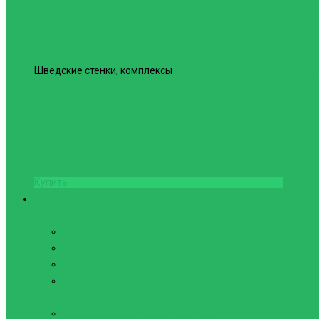
Шведские стенки, комплексы
Шведская стенка Юнайтед №6
Купить
Фитнес и Бодибилдинг
Бодибилдинг
Перчатки для зала
Аксессуары для Бодибилдинга
Компрессионные пояса с утяжкой
Пояса для тяжелой атлетики
Гимнастика
Булава, кольца гимнастические