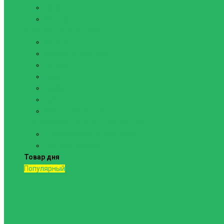
Канаты
Кольца
Спортивный инвентарь
Батуты
Брусья напольные
Гантели
Гири
Грифы
Диски
Маты спортивные
Шведские стенки и комплектующие
Шведские стенки, комплексы
Турники и брусья
Товар дня
Популярный