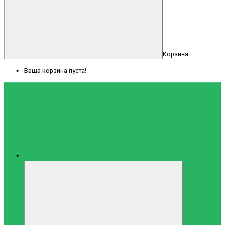
Корзина
Ваша корзина пуста!
Каталог