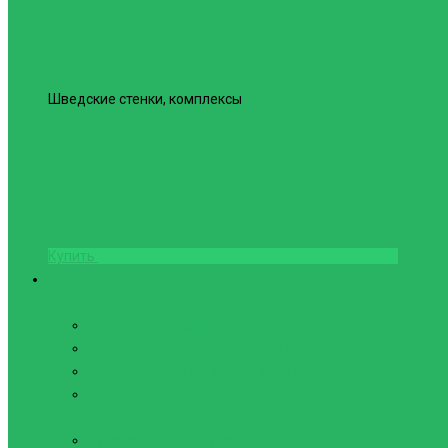
Шведские стенки, комплексы
Шведская стенка Юнайтед №6
Купить
Фитнес и Бодибилдинг
Бодибилдинг
Перчатки для зала
Аксессуары для Бодибилдинга
Компрессионные пояса с утяжкой
Пояса для тяжелой атлетики
Гимнастика
Булава, кольца гимнастические