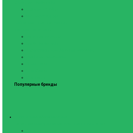
Силовые тренажеры
Скамьи и стойки
Фитнес-станции
Вибрационные платформы
Кардиотренажеры
Беговые дорожки
Велотренажеры
Аксессуары для беговых дорожек
Гребные тренажеры
Орбитреки
Спинбайки
Степперы
Популярные бренды
Спортивное оборудование
Навесное оборудование для шведских стенок
Веревочные лестницы