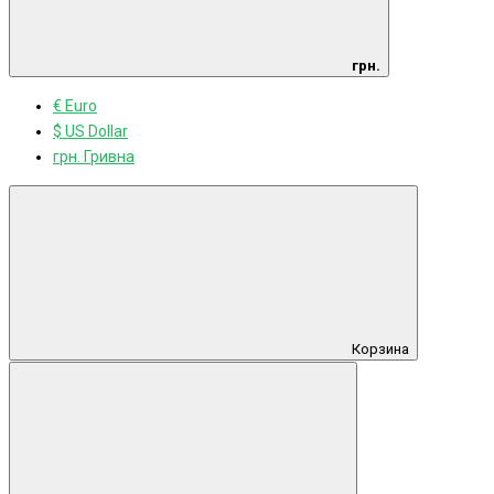
грн.
€ Euro
$ US Dollar
грн. Гривна
Корзина