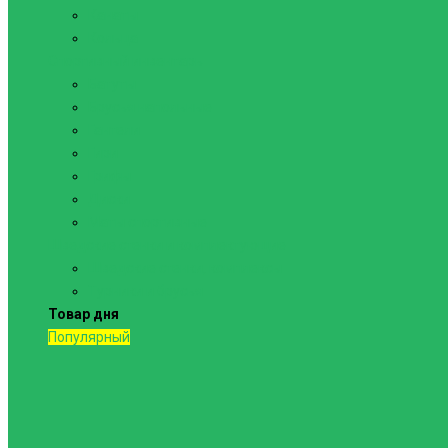
Канаты
Кольца
Спортивный инвентарь
Батуты
Брусья напольные
Гантели
Гири
Грифы
Диски
Маты спортивные
Шведские стенки и комплектующие
Шведские стенки, комплексы
Турники и брусья
Товар дня
Популярный