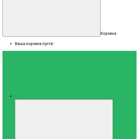
Корзина
Ваша корзина пуста!
Каталог