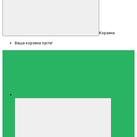
Корзина
Ваша корзина пуста!
Каталог