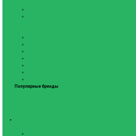
Силовые тренажеры
Скамьи и стойки
Фитнес-станции
Вибрационные платформы
Кардиотренажеры
Беговые дорожки
Велотренажеры
Аксессуары для беговых дорожек
Гребные тренажеры
Орбитреки
Спинбайки
Степперы
Популярные бренды
Спортивное оборудование
Навесное оборудование для шведских стенок
Веревочные лестницы