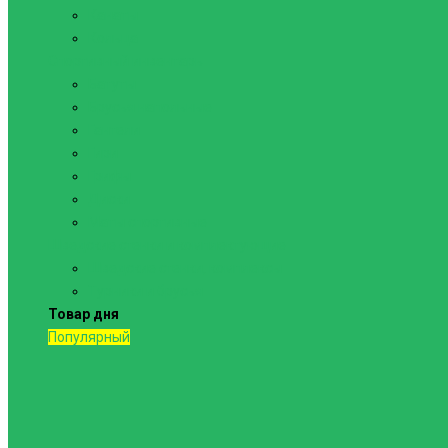
Канаты
Кольца
Спортивный инвентарь
Батуты
Брусья напольные
Гантели
Гири
Грифы
Диски
Маты спортивные
Шведские стенки и комплектующие
Шведские стенки, комплексы
Турники и брусья
Товар дня
Популярный