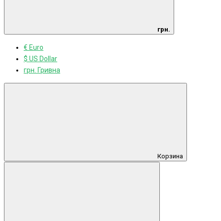
грн.
€ Euro
$ US Dollar
грн. Гривна
Корзина