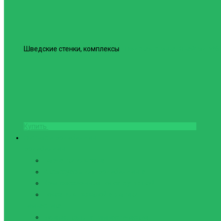
Шведские стенки, комплексы
Шведская стенка Юнайтед №6
Купить
Фитнес и Бодибилдинг
Бодибилдинг
Перчатки для зала
Аксессуары для Бодибилдинга
Компрессионные пояса с утяжкой
Пояса для тяжелой атлетики
Гимнастика
Булава, кольца гимнастические