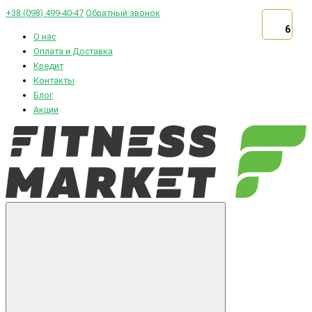
+38 (098) 499-40-47
Обратный звонок
6
О нас
Оплата и Доставка
Кредит
Контакты
Блог
Акции