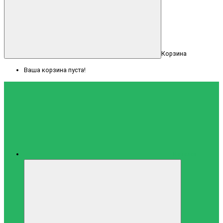
Корзина
Ваша корзина пуста!
Каталог