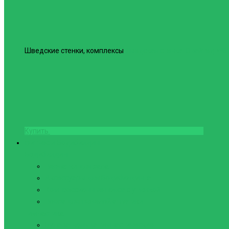
Шведские стенки, комплексы
Шведская стенка Юнайтед №6
Купить
Фитнес и Бодибилдинг
Бодибилдинг
Перчатки для зала
Аксессуары для Бодибилдинга
Компрессионные пояса с утяжкой
Пояса для тяжелой атлетики
Гимнастика
Булава, кольца гимнастические