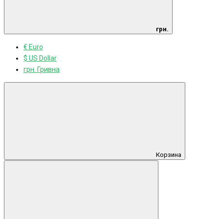
грн.
€ Euro
$ US Dollar
грн. Гривна
Корзина