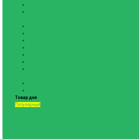
Канаты
Кольца
Спортивный инвентарь
Батуты
Брусья напольные
Гантели
Гири
Грифы
Диски
Маты спортивные
Шведские стенки и комплектующие
Шведские стенки, комплексы
Турники и брусья
Товар дня
Популярный