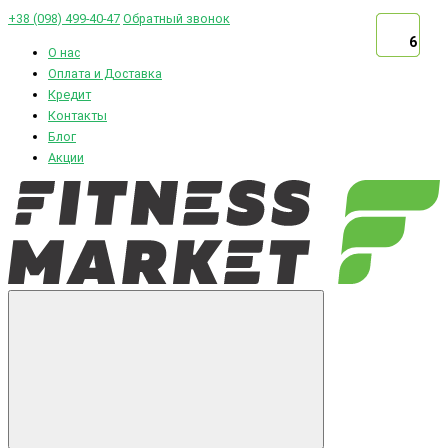
+38 (098) 499-40-47
Обратный звонок
6
6
6
6
О нас
Оплата и Доставка
Кредит
Контакты
Блог
Акции