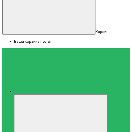
Корзина
Ваша корзина пуста!
Каталог