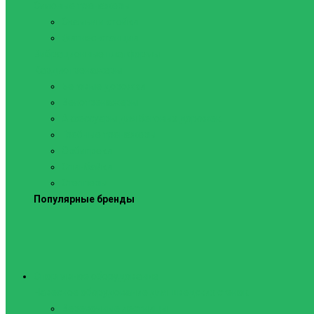
Силовые тренажеры
Скамьи и стойки
Фитнес-станции
Вибрационные платформы
Кардиотренажеры
Беговые дорожки
Велотренажеры
Аксессуары для беговых дорожек
Гребные тренажеры
Орбитреки
Спинбайки
Степперы
Популярные бренды
Спортивное оборудование
Навесное оборудование для шведских стенок
Веревочные лестницы