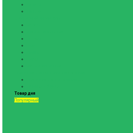
Канаты
Кольца
Спортивный инвентарь
Батуты
Брусья напольные
Гантели
Гири
Грифы
Диски
Маты спортивные
Шведские стенки и комплектующие
Шведские стенки, комплексы
Турники и брусья
Товар дня
Популярный