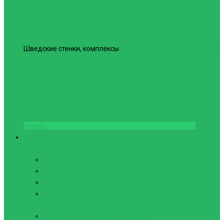
Шведские стенки, комплексы
Шведская стенка Юнайтед №6
Купить
Фитнес и Бодибилдинг
Бодибилдинг
Перчатки для зала
Аксессуары для Бодибилдинга
Компрессионные пояса с утяжкой
Пояса для тяжелой атлетики
Гимнастика
Булава, кольца гимнастические