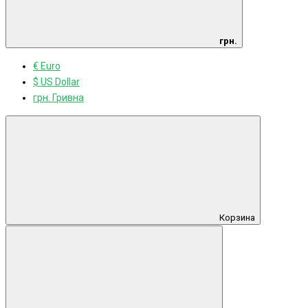
грн.
€ Euro
$ US Dollar
грн. Гривна
Корзина