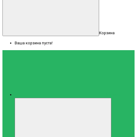
Корзина
Ваша корзина пуста!
Каталог