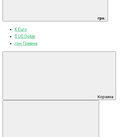
грн.
€ Euro
$ US Dollar
грн. Гривна
Корзина