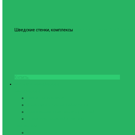
Шведские стенки, комплексы
Шведская стенка Юнайтед №6
Купить
Фитнес и Бодибилдинг
Бодибилдинг
Перчатки для зала
Аксессуары для Бодибилдинга
Компрессионные пояса с утяжкой
Пояса для тяжелой атлетики
Гимнастика
Булава, кольца гимнастические