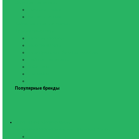
Силовые тренажеры
Скамьи и стойки
Фитнес-станции
Вибрационные платформы
Кардиотренажеры
Беговые дорожки
Велотренажеры
Аксессуары для беговых дорожек
Гребные тренажеры
Орбитреки
Спинбайки
Степперы
Популярные бренды
Спортивное оборудование
Навесное оборудование для шведских стенок
Веревочные лестницы