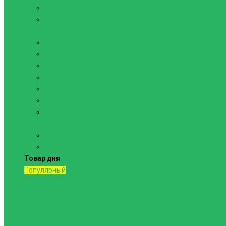
Канаты
Кольца
Спортивный инвентарь
Батуты
Брусья напольные
Гантели
Гири
Грифы
Диски
Маты спортивные
Шведские стенки и комплектующие
Шведские стенки, комплексы
Турники и брусья
Товар дня
Популярный