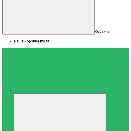
Корзина
Ваша корзина пуста!
Каталог