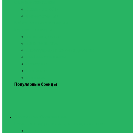
Силовые тренажеры
Скамьи и стойки
Фитнес-станции
Вибрационные платформы
Кардиотренажеры
Беговые дорожки
Велотренажеры
Аксессуары для беговых дорожек
Гребные тренажеры
Орбитреки
Спинбайки
Степперы
Популярные бренды
Спортивное оборудование
Навесное оборудование для шведских стенок
Веревочные лестницы