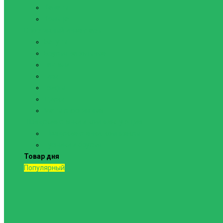
Канаты
Кольца
Спортивный инвентарь
Батуты
Брусья напольные
Гантели
Гири
Грифы
Диски
Маты спортивные
Шведские стенки и комплектующие
Шведские стенки, комплексы
Турники и брусья
Товар дня
Популярный