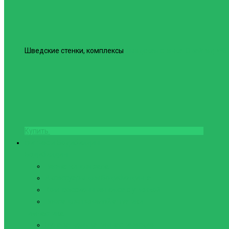
Шведские стенки, комплексы
Шведская стенка Юнайтед №6
Купить
Фитнес и Бодибилдинг
Бодибилдинг
Перчатки для зала
Аксессуары для Бодибилдинга
Компрессионные пояса с утяжкой
Пояса для тяжелой атлетики
Гимнастика
Булава, кольца гимнастические