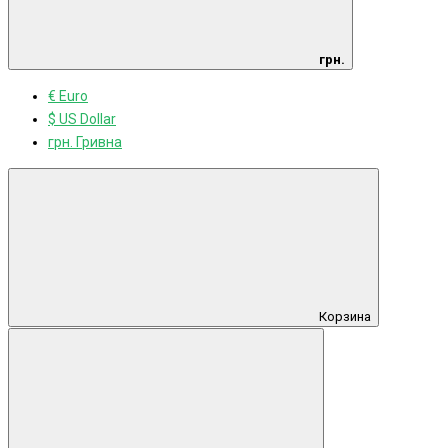
грн.
€ Euro
$ US Dollar
грн. Гривна
Корзина