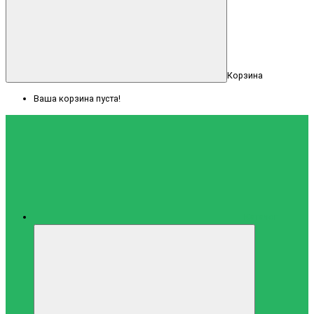
Корзина
Ваша корзина пуста!
Каталог