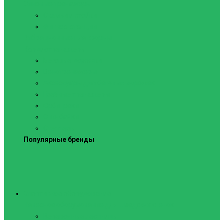
Силовые тренажеры
Скамьи и стойки
Фитнес-станции
Вибрационные платформы
Кардиотренажеры
Беговые дорожки
Велотренажеры
Аксессуары для беговых дорожек
Гребные тренажеры
Орбитреки
Спинбайки
Степперы
Популярные бренды
Спортивное оборудование
Навесное оборудование для шведских стенок
Веревочные лестницы