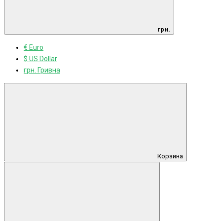
грн.
€ Euro
$ US Dollar
грн. Гривна
Корзина