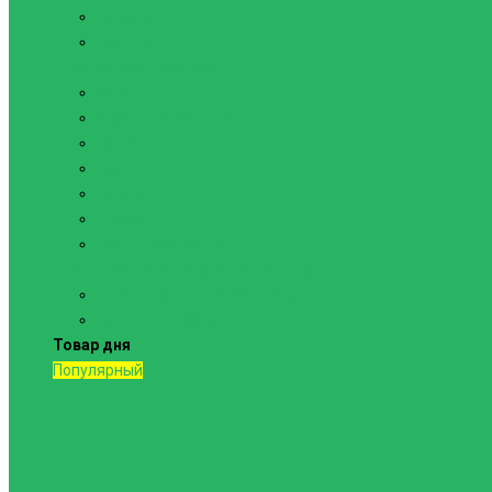
Канаты
Кольца
Спортивный инвентарь
Батуты
Брусья напольные
Гантели
Гири
Грифы
Диски
Маты спортивные
Шведские стенки и комплектующие
Шведские стенки, комплексы
Турники и брусья
Товар дня
Популярный