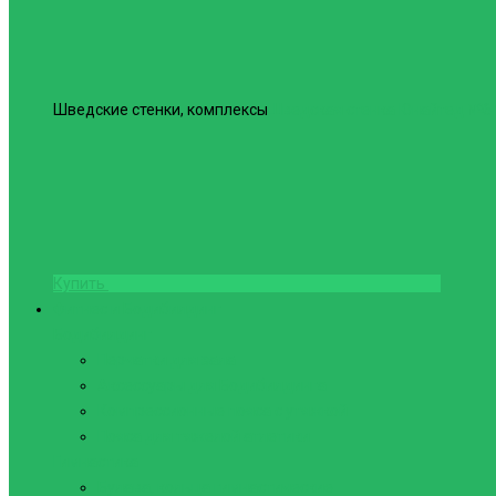
Шведские стенки, комплексы
Шведская стенка Юнайтед №6
Купить
Фитнес и Бодибилдинг
Бодибилдинг
Перчатки для зала
Аксессуары для Бодибилдинга
Компрессионные пояса с утяжкой
Пояса для тяжелой атлетики
Гимнастика
Булава, кольца гимнастические