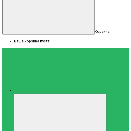
Корзина
Ваша корзина пуста!
Каталог