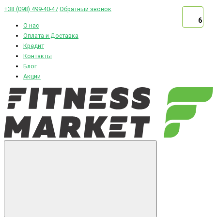
+38 (098) 499-40-47
Обратный звонок
6
6
6
6
О нас
Оплата и Доставка
Кредит
Контакты
Блог
Акции