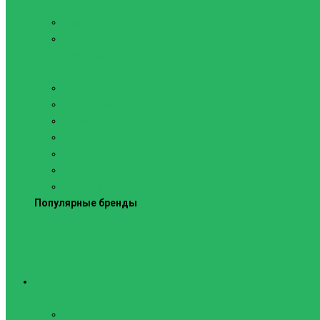
Силовые тренажеры
Скамьи и стойки
Фитнес-станции
Вибрационные платформы
Кардиотренажеры
Беговые дорожки
Велотренажеры
Аксессуары для беговых дорожек
Гребные тренажеры
Орбитреки
Спинбайки
Степперы
Популярные бренды
Спортивное оборудование
Навесное оборудование для шведских стенок
Веревочные лестницы