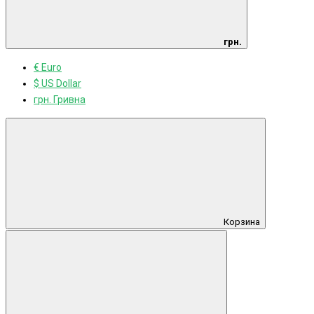
грн.
€ Euro
$ US Dollar
грн. Гривна
Корзина