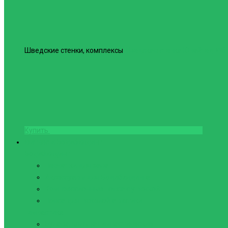
Шведские стенки, комплексы
Шведская стенка Юнайтед №6
Купить
Фитнес и Бодибилдинг
Бодибилдинг
Перчатки для зала
Аксессуары для Бодибилдинга
Компрессионные пояса с утяжкой
Пояса для тяжелой атлетики
Гимнастика
Булава, кольца гимнастические