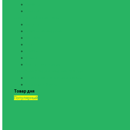
Канаты
Кольца
Спортивный инвентарь
Батуты
Брусья напольные
Гантели
Гири
Грифы
Диски
Маты спортивные
Шведские стенки и комплектующие
Шведские стенки, комплексы
Турники и брусья
Товар дня
Популярный