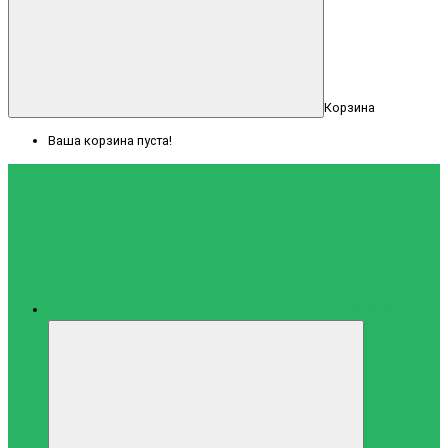
Корзина
Ваша корзина пуста!
Каталог