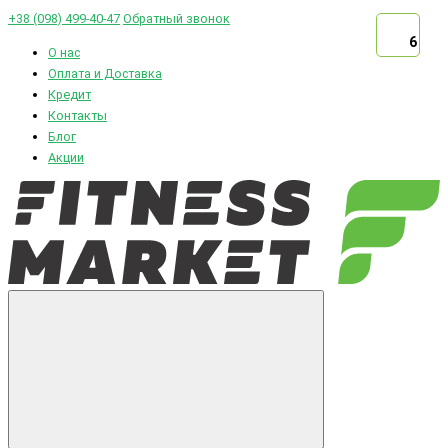
+38 (098) 499-40-47
Обратный звонок
6
О нас
Оплата и Доставка
Кредит
Контакты
Блог
Акции