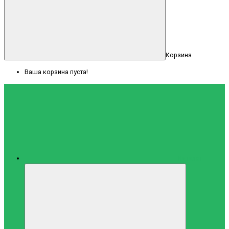
Корзина
Ваша корзина пуста!
Каталог