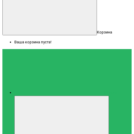
Корзина
Ваша корзина пуста!
Каталог