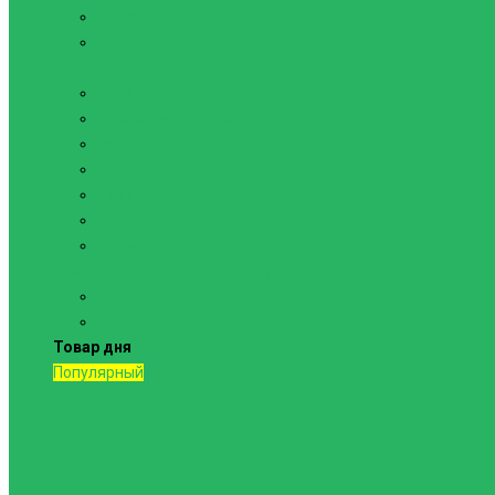
Канаты
Кольца
Спортивный инвентарь
Батуты
Брусья напольные
Гантели
Гири
Грифы
Диски
Маты спортивные
Шведские стенки и комплектующие
Шведские стенки, комплексы
Турники и брусья
Товар дня
Популярный