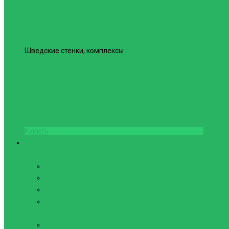
Шведские стенки, комплексы
Шведская стенка Юнайтед №6
Купить
Фитнес и Бодибилдинг
Бодибилдинг
Перчатки для зала
Аксессуары для Бодибилдинга
Компрессионные пояса с утяжкой
Пояса для тяжелой атлетики
Гимнастика
Булава, кольца гимнастические