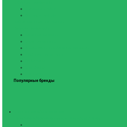
Силовые тренажеры
Скамьи и стойки
Фитнес-станции
Вибрационные платформы
Кардиотренажеры
Беговые дорожки
Велотренажеры
Аксессуары для беговых дорожек
Гребные тренажеры
Орбитреки
Спинбайки
Степперы
Популярные бренды
Спортивное оборудование
Навесное оборудование для шведских стенок
Веревочные лестницы