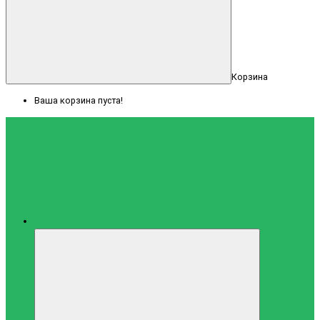
Корзина
Ваша корзина пуста!
Каталог