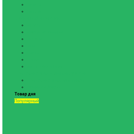
Канаты
Кольца
Спортивный инвентарь
Батуты
Брусья напольные
Гантели
Гири
Грифы
Диски
Маты спортивные
Шведские стенки и комплектующие
Шведские стенки, комплексы
Турники и брусья
Товар дня
Популярный