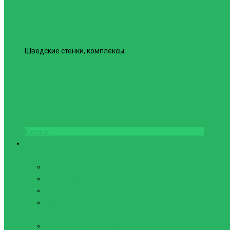
Шведские стенки, комплексы
Шведская стенка Юнайтед №6
Купить
Фитнес и Бодибилдинг
Бодибилдинг
Перчатки для зала
Аксессуары для Бодибилдинга
Компрессионные пояса с утяжкой
Пояса для тяжелой атлетики
Гимнастика
Булава, кольца гимнастические