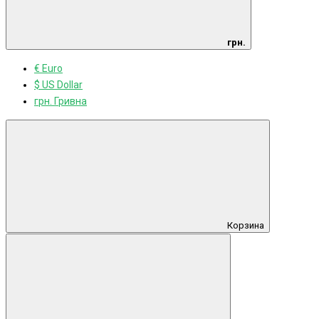
грн.
€ Euro
$ US Dollar
грн. Гривна
Корзина