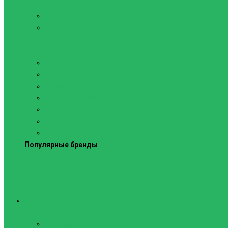
Силовые тренажеры
Скамьи и стойки
Фитнес-станции
Вибрационные платформы
Кардиотренажеры
Беговые дорожки
Велотренажеры
Аксессуары для беговых дорожек
Гребные тренажеры
Орбитреки
Спинбайки
Степперы
Популярные бренды
Спортивное оборудование
Навесное оборудование для шведских стенок
Веревочные лестницы