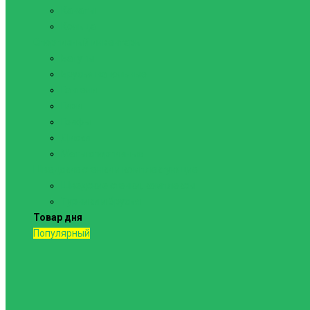
Канаты
Кольца
Спортивный инвентарь
Батуты
Брусья напольные
Гантели
Гири
Грифы
Диски
Маты спортивные
Шведские стенки и комплектующие
Шведские стенки, комплексы
Турники и брусья
Товар дня
Популярный