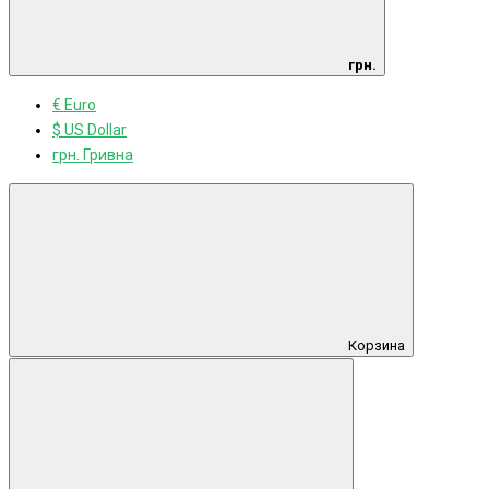
грн.
€ Euro
$ US Dollar
грн. Гривна
Корзина