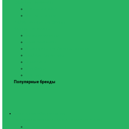
Силовые тренажеры
Скамьи и стойки
Фитнес-станции
Вибрационные платформы
Кардиотренажеры
Беговые дорожки
Велотренажеры
Аксессуары для беговых дорожек
Гребные тренажеры
Орбитреки
Спинбайки
Степперы
Популярные бренды
Спортивное оборудование
Навесное оборудование для шведских стенок
Веревочные лестницы