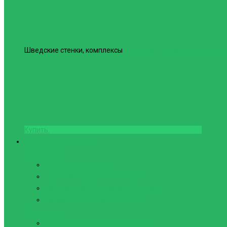
Шведские стенки, комплексы
Шведская стенка Юнайтед №6
Купить
Фитнес и Бодибилдинг
Бодибилдинг
Перчатки для зала
Аксессуары для Бодибилдинга
Компрессионные пояса с утяжкой
Пояса для тяжелой атлетики
Гимнастика
Булава, кольца гимнастические