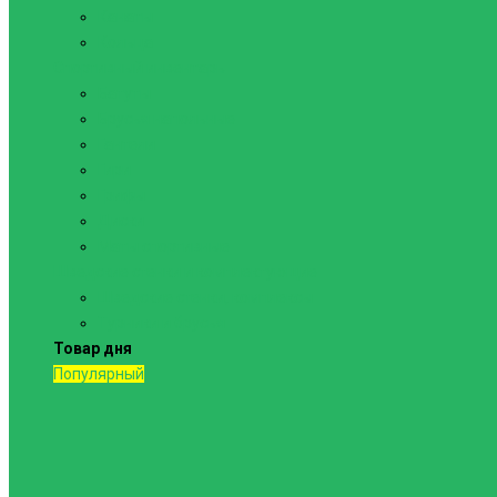
Канаты
Кольца
Спортивный инвентарь
Батуты
Брусья напольные
Гантели
Гири
Грифы
Диски
Маты спортивные
Шведские стенки и комплектующие
Шведские стенки, комплексы
Турники и брусья
Товар дня
Популярный