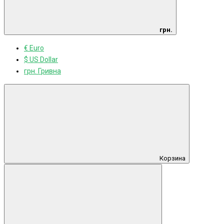
грн.
€ Euro
$ US Dollar
грн. Гривна
Корзина