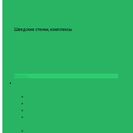
Шведские стенки, комплексы
Шведская стенка Юнайтед №6
Купить
Фитнес и Бодибилдинг
Бодибилдинг
Перчатки для зала
Аксессуары для Бодибилдинга
Компрессионные пояса с утяжкой
Пояса для тяжелой атлетики
Гимнастика
Булава, кольца гимнастические