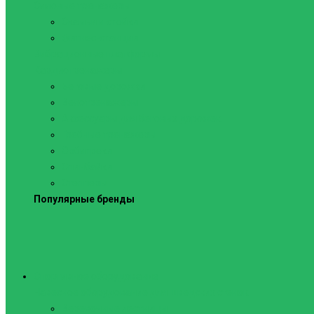
Силовые тренажеры
Скамьи и стойки
Фитнес-станции
Вибрационные платформы
Кардиотренажеры
Беговые дорожки
Велотренажеры
Аксессуары для беговых дорожек
Гребные тренажеры
Орбитреки
Спинбайки
Степперы
Популярные бренды
Спортивное оборудование
Навесное оборудование для шведских стенок
Веревочные лестницы