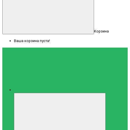
Корзина
Ваша корзина пуста!
Каталог