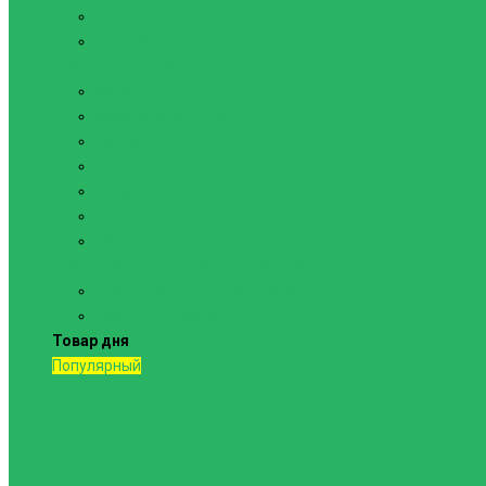
Канаты
Кольца
Спортивный инвентарь
Батуты
Брусья напольные
Гантели
Гири
Грифы
Диски
Маты спортивные
Шведские стенки и комплектующие
Шведские стенки, комплексы
Турники и брусья
Товар дня
Популярный