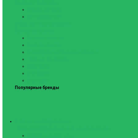
Силовые тренажеры
Скамьи и стойки
Фитнес-станции
Вибрационные платформы
Кардиотренажеры
Беговые дорожки
Велотренажеры
Аксессуары для беговых дорожек
Гребные тренажеры
Орбитреки
Спинбайки
Степперы
Популярные бренды
Спортивное оборудование
Навесное оборудование для шведских стенок
Веревочные лестницы