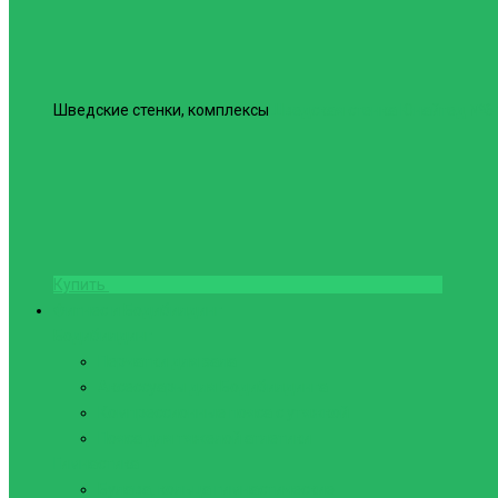
Шведские стенки, комплексы
Шведская стенка Юнайтед №6
Купить
Фитнес и Бодибилдинг
Бодибилдинг
Перчатки для зала
Аксессуары для Бодибилдинга
Компрессионные пояса с утяжкой
Пояса для тяжелой атлетики
Гимнастика
Булава, кольца гимнастические