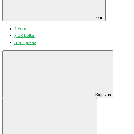
грн.
€ Euro
$ US Dollar
грн. Гривна
Корзина