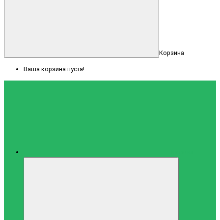
Корзина
Ваша корзина пуста!
Каталог