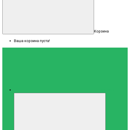
Корзина
Ваша корзина пуста!
Каталог