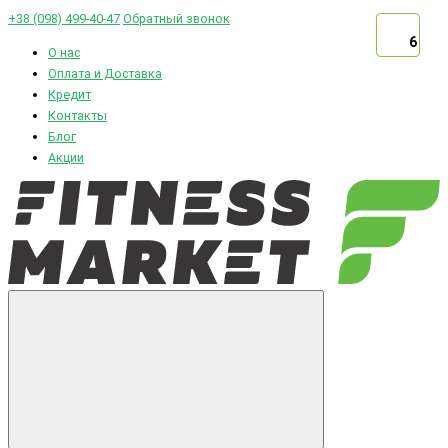
+38 (098) 499-40-47
Обратный звонок
6
6
6
О нас
Оплата и Доставка
Кредит
Контакты
Блог
Акции