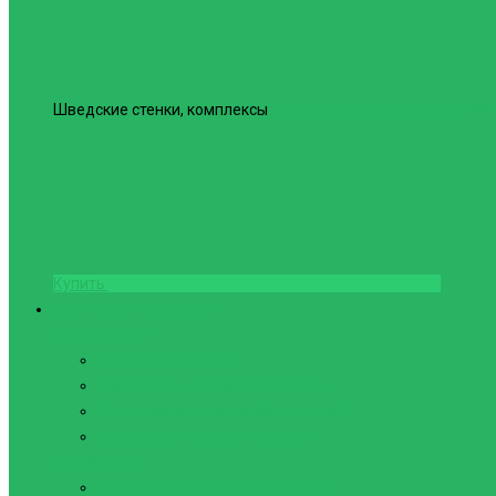
Шведские стенки, комплексы
Шведская стенка Юнайтед №6
Купить
Фитнес и Бодибилдинг
Бодибилдинг
Перчатки для зала
Аксессуары для Бодибилдинга
Компрессионные пояса с утяжкой
Пояса для тяжелой атлетики
Гимнастика
Булава, кольца гимнастические