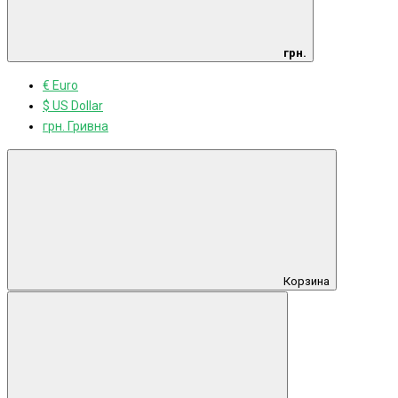
грн.
€ Euro
$ US Dollar
грн. Гривна
Корзина