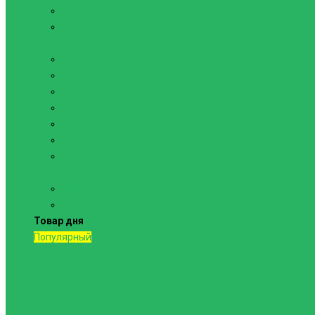
Канаты
Кольца
Спортивный инвентарь
Батуты
Брусья напольные
Гантели
Гири
Грифы
Диски
Маты спортивные
Шведские стенки и комплектующие
Шведские стенки, комплексы
Турники и брусья
Товар дня
Популярный