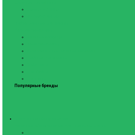
Силовые тренажеры
Скамьи и стойки
Фитнес-станции
Вибрационные платформы
Кардиотренажеры
Беговые дорожки
Велотренажеры
Аксессуары для беговых дорожек
Гребные тренажеры
Орбитреки
Спинбайки
Степперы
Популярные бренды
Спортивное оборудование
Навесное оборудование для шведских стенок
Веревочные лестницы