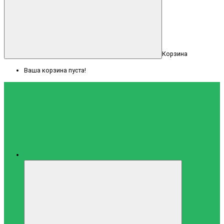
Корзина
Ваша корзина пуста!
Каталог