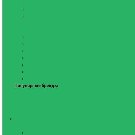
Силовые тренажеры
Скамьи и стойки
Фитнес-станции
Вибрационные платформы
Кардиотренажеры
Беговые дорожки
Велотренажеры
Аксессуары для беговых дорожек
Гребные тренажеры
Орбитреки
Спинбайки
Степперы
Популярные бренды
Спортивное оборудование
Навесное оборудование для шведских стенок
Веревочные лестницы