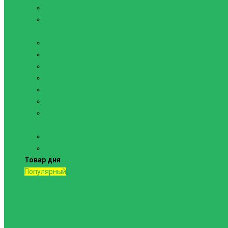
Канаты
Кольца
Спортивный инвентарь
Батуты
Брусья напольные
Гантели
Гири
Грифы
Диски
Маты спортивные
Шведские стенки и комплектующие
Шведские стенки, комплексы
Турники и брусья
Товар дня
Популярный