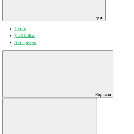
грн.
€ Euro
$ US Dollar
грн. Гривна
Корзина