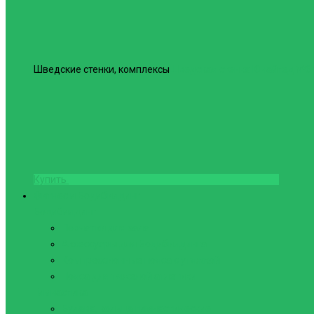
Шведские стенки, комплексы
Шведская стенка Юнайтед №6
Купить
Фитнес и Бодибилдинг
Бодибилдинг
Перчатки для зала
Аксессуары для Бодибилдинга
Компрессионные пояса с утяжкой
Пояса для тяжелой атлетики
Гимнастика
Булава, кольца гимнастические