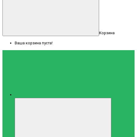
Корзина
Ваша корзина пуста!
Каталог