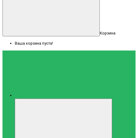
Корзина
Ваша корзина пуста!
Каталог