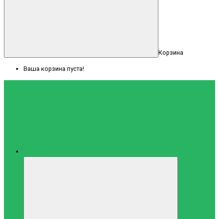
Корзина
Ваша корзина пуста!
Каталог