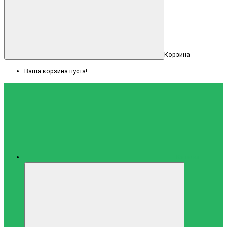
Корзина
Ваша корзина пуста!
Каталог