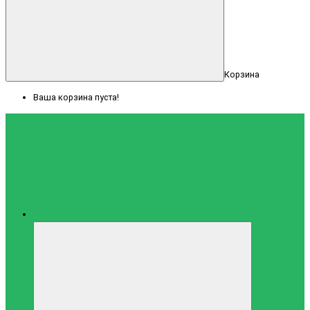
Корзина
Ваша корзина пуста!
Каталог