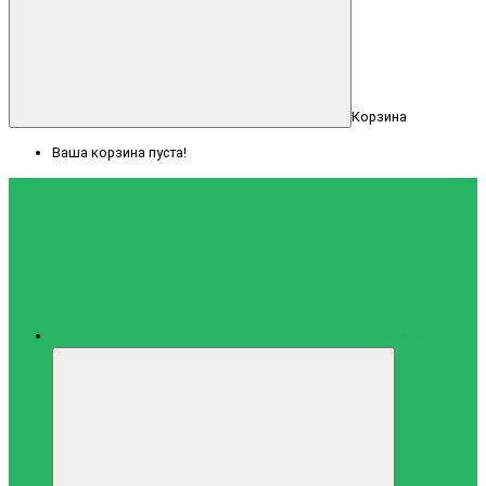
Корзина
Ваша корзина пуста!
Каталог