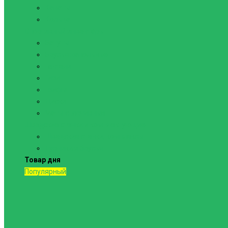
Канаты
Кольца
Спортивный инвентарь
Батуты
Брусья напольные
Гантели
Гири
Грифы
Диски
Маты спортивные
Шведские стенки и комплектующие
Шведские стенки, комплексы
Турники и брусья
Товар дня
Популярный