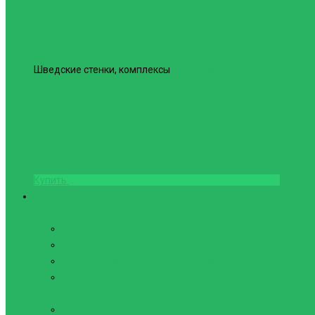
Шведские стенки, комплексы
Шведская стенка Юнайтед №6
Купить
Фитнес и Бодибилдинг
Бодибилдинг
Перчатки для зала
Аксессуары для Бодибилдинга
Компрессионные пояса с утяжкой
Пояса для тяжелой атлетики
Гимнастика
Булава, кольца гимнастические