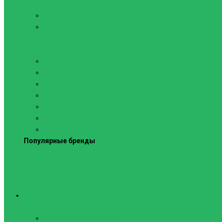
Силовые тренажеры
Скамьи и стойки
Фитнес-станции
Вибрационные платформы
Кардиотренажеры
Беговые дорожки
Велотренажеры
Аксессуары для беговых дорожек
Гребные тренажеры
Орбитреки
Спинбайки
Степперы
Популярные бренды
Спортивное оборудование
Навесное оборудование для шведских стенок
Веревочные лестницы