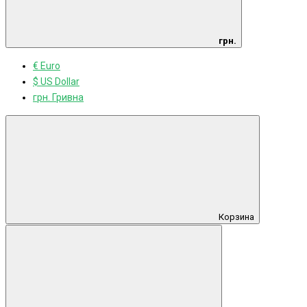
грн.
€ Euro
$ US Dollar
грн. Гривна
Корзина