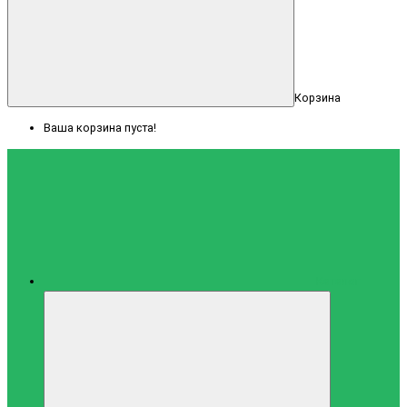
Корзина
Ваша корзина пуста!
Каталог