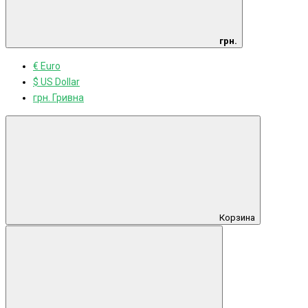
грн.
€ Euro
$ US Dollar
грн. Гривна
Корзина