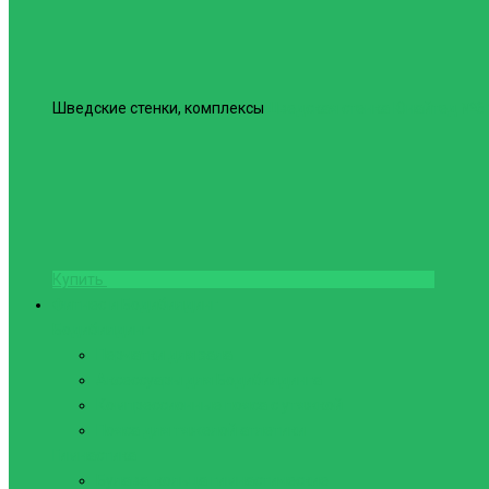
Шведские стенки, комплексы
Шведская стенка Юнайтед №6
Купить
Фитнес и Бодибилдинг
Бодибилдинг
Перчатки для зала
Аксессуары для Бодибилдинга
Компрессионные пояса с утяжкой
Пояса для тяжелой атлетики
Гимнастика
Булава, кольца гимнастические