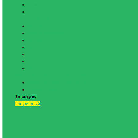
Канаты
Кольца
Спортивный инвентарь
Батуты
Брусья напольные
Гантели
Гири
Грифы
Диски
Маты спортивные
Шведские стенки и комплектующие
Шведские стенки, комплексы
Турники и брусья
Товар дня
Популярный