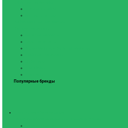
Силовые тренажеры
Скамьи и стойки
Фитнес-станции
Вибрационные платформы
Кардиотренажеры
Беговые дорожки
Велотренажеры
Аксессуары для беговых дорожек
Гребные тренажеры
Орбитреки
Спинбайки
Степперы
Популярные бренды
Спортивное оборудование
Навесное оборудование для шведских стенок
Веревочные лестницы