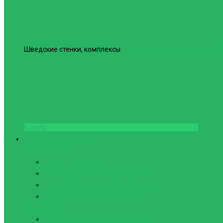
Шведские стенки, комплексы
Шведская стенка Юнайтед №6
Купить
Фитнес и Бодибилдинг
Бодибилдинг
Перчатки для зала
Аксессуары для Бодибилдинга
Компрессионные пояса с утяжкой
Пояса для тяжелой атлетики
Гимнастика
Булава, кольца гимнастические