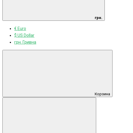
грн.
€ Euro
$ US Dollar
грн. Гривна
Корзина