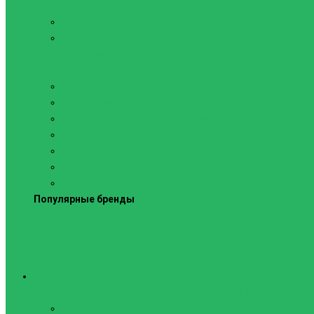
Силовые тренажеры
Скамьи и стойки
Фитнес-станции
Вибрационные платформы
Кардиотренажеры
Беговые дорожки
Велотренажеры
Аксессуары для беговых дорожек
Гребные тренажеры
Орбитреки
Спинбайки
Степперы
Популярные бренды
Спортивное оборудование
Навесное оборудование для шведских стенок
Веревочные лестницы