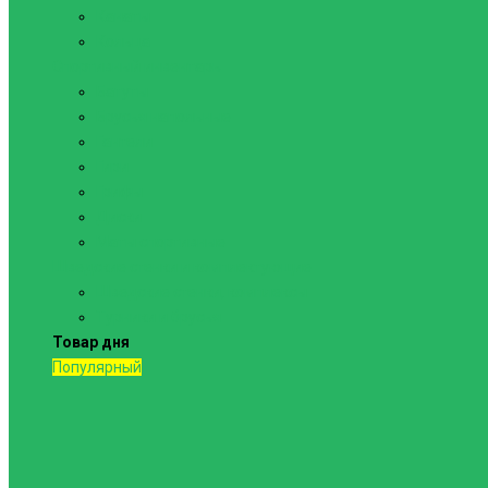
Канаты
Кольца
Спортивный инвентарь
Батуты
Брусья напольные
Гантели
Гири
Грифы
Диски
Маты спортивные
Шведские стенки и комплектующие
Шведские стенки, комплексы
Турники и брусья
Товар дня
Популярный